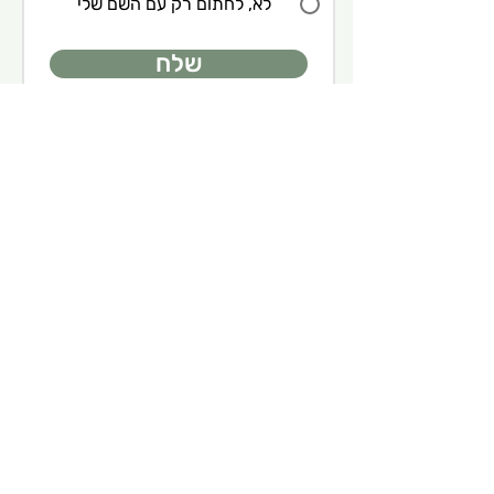
לא, לחתום רק עם השם שלי
שלח
rememberwithletters@gmail.com
לא יכולים לכתוב עכשיו? שלחי/ את
האימייל שלך ואנו נשלח לך תזכורת בימים